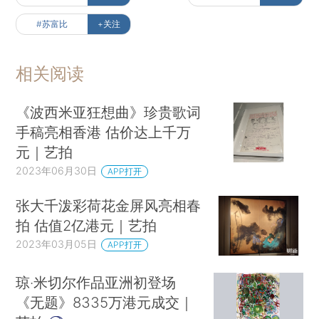
#苏富比
+关注
相关阅读
《波西米亚狂想曲》珍贵歌词
手稿亮相香港 估价达上千万
元｜艺拍
2023年06月30日
APP打开
张大千泼彩荷花金屏风亮相春
拍 估值2亿港元｜艺拍
2023年03月05日
APP打开
琼‧米切尔作品亚洲初登场
《无题》8335万港元成交｜