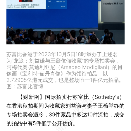
苏富比香港于2023年10月5日18时举办了上述名
为“龙途：刘益谦与王薇伉俪收藏”的专场拍卖会，
阿梅代奥·莫迪利亚尼（Amedeo Modigliani）的肖
像画《宝利特·茹丹肖像》作为领衔拍品，以
2.72905亿港元成交，也是整场唯一1件亿元拍品。
图：苏富比官博
【财新网】
国际拍卖行苏富比（Sotheby's）
在香港秋拍期间为收藏家
刘益谦
与妻子王薇举办的
专场拍卖会遇冷，39件藏品中多达10件流拍，成交
的拍品中有5件低于公开估价。