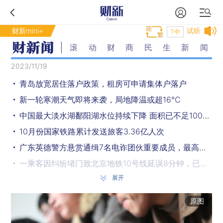
财新mini+
试听
T中
滚动财商民生新闻
2023/11/19
青岛放宽居住落户政策，租房可申请集体户落户
新一轮寒潮天气即将来袭，局地降温或超16℃
中国最大淡水湖鄱阳湖水位持续下降 面积已不足1000平方公里
10月份国家铁路累计发送旅客3.36亿人次
广东英德警方悬赏通缉7名电诈团伙重要成员，最高奖励30万元
一乘客因纠纷堵门致北京地铁10号线延误8分钟，已被行拘
展开
天舟七号货运飞船将于2024年初发射
石家庄等河北8市与天津启动重污染天气Ⅱ级应急响应
原图
美国“星舟”火箭第二次试射发生爆炸