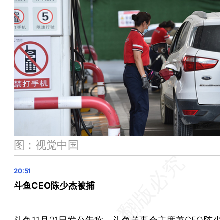
武汉东莞杭州跻身超大城市行列，合肥苏州成为特大城市
暴雪、寒潮和大风，中央气象台连发三预警
海南东方对6名非法滞留境外涉诈重点人员公开劝返
特斯拉中国又涨价 Model Y长续航版售价上调2000元
江苏无锡一纺织厂起火致7人死亡
晨读荐闻（国内、国际、市场消息28条）
李强已任中央金融委主任 主持会议推动金融高质量发展
人民币汇率延续强势升值至7.16关口
监管拟扩围房企白名单 要求涉房贷款“三个不低于”
图：视觉中国
超700名OpenAI员工要求董事会辞职 董事会成员也参与
斗鱼CEO陈少杰被捕
斗鱼11月21日发公告称，斗鱼董事会主席兼CEO
陈