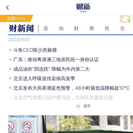
财新mini+
滚动财商民生
2023/11/21
斗鱼CEO陈少杰被捕
广东：推动粤港澳三地居民统一身份认证
成品油价“四连跌” 降幅为年内第二大
北京进入呼吸道传染病高发季
北京发布大风寒潮蓝色预警，48小时最低温降幅超10℃
北京空气质量已达中度污染，大兴区为重度污染
展开
公安部：缅北共向我方移交电诈犯罪嫌疑人3.1万名
北斗系统正式加入国际民航组织标准，今后可在全球民航
今年前三季度全国演出票房收入315.4亿元