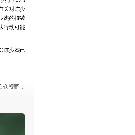
有关对陈少
少杰的持续
法行动可能
。
O陈少杰已
。
公众视野，