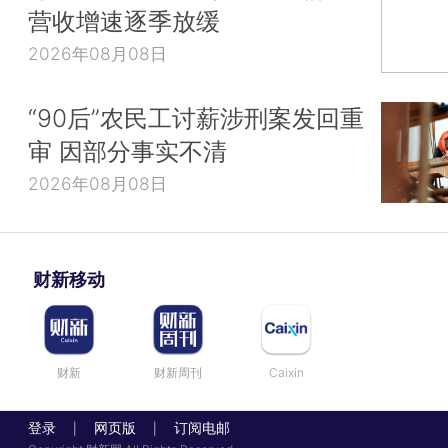
营收增速逐季放缓
2026年08月08日
“90后”农民工讨薪涉刑案发回重
审 因部分事实不清
2026年08月08日
财新移动
财新
财新周刊
Caixin
登录
网页版
订阅电邮
|
|