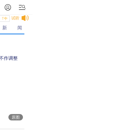
试听
T中
新闻
不作调整
例
原图