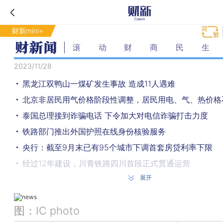
财新mini+
滚动财商民生
2023/11/28
黑龙江双鸭山一煤矿发生事故 造成11人遇难
北京非居民用气价格阶段性调整，居民用电、气、热价格
泰国总理接到诈骗电话 下令加大对电信诈骗打击力度
铁路部门推出外国护照在线身份核验服务
央行：截至9月末已有95个城市下调首套房贷利率下限
经过12年建设，川青铁路四川首段正式贯通运营
展开
首批疏解的4所在京高校，雄安校区已开工建设
北京公布今年发生的10起室内电动自行车火灾事故典型案
图：IC photo
贵州贵阳暂停受理网约车经营许可及车辆运输证核发业务