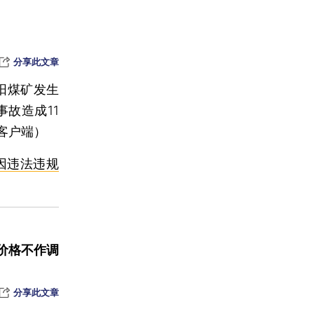
复
高压线
分享此文章
罚款1万
双阳煤矿发生
短板
故造成11
客户端）
中权重
因违法违规
价格不作调
分享此文章