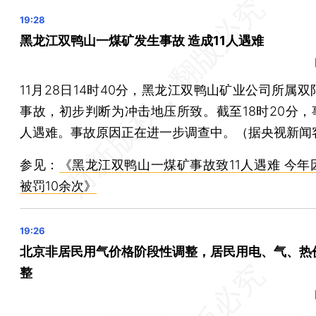
武汉市卫健委：暂停武汉普仁医院出生医学证明签发资格
滴滴出行App宕机 已修复网约车等服务骑行服务尚在修
黑龙江双鸭山一煤矿发生事故 造成11人遇难
四川渠县4人触电身亡，事故原因披露：移动脚手架触碰
官方通报“在三亚旅游期间租车被额外收费”：情况属实，
11月28日14时40分，黑龙江双鸭山矿业公司所属
住建部：2024年起全面开展城市体检 摸清社区设施底数
事故，初步判断为冲击地压所致。截至18时20分，事
晨读荐闻（国内、国际、市场消息27条）
人遇难。事故原因正在进一步调查中。（据央视新闻
八部门强化金融支持民营经济 提高服务民企在绩效考核
北交所放量续涨 盘中通知加强监管
参见：
《黑龙江双鸭山一煤矿事故致11人遇难 今年
被罚10余次》
首批消费基础设施REITs获批 底层资产均为商场
字节跳动收缩游戏业务朝夕光年 将关停、出售游戏项目
北京非居民用气价格阶段性调整，居民用电、气、热
整