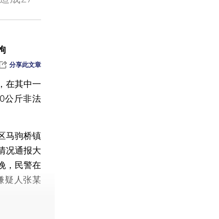
制度
遇
拘
一大股东
分享此文章
，在其中一
0公斤非法
区马驹桥镇
情况通报大
晚，民警在
嫌疑人张某