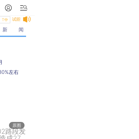
试听
T中
新闻
月
30%左右
原图
02路段发
造成27