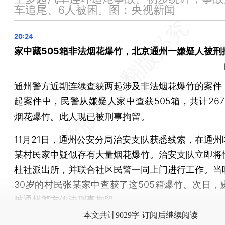
国家发改委征求意见：到2027年初步建立煤矿产能储备
车追尾、6人被困。图：央视新闻
12月25日起中国给予安哥拉等6国98%税目产品零关税待
晨读荐闻（国内、国际、市场消息30条）
家中藏505箱非法烟花爆竹，北京通州一嫌疑人被刑
首家合资清算机构连通公司连续三年增资 美国运通成第
喜茶“佛喜茶拿铁”下架 约谈部门称并未定性宗教问题
零食量贩行业最大合并案引波澜 良品铺子起诉赵一鸣
通州警方近期连续查获两起涉及非法烟花爆竹的案件
王健林拟再转让万达投资51%股权 万达电影将易主儒意
起案件中，民警从嫌疑人家中查获505箱，共计267
烟花爆竹。此人现已被刑事拘留。
11月21日，通州公安分局治安支队获悉线索，在通州
某村民家中疑似存有大量烟花爆竹。治安支队立即将
杜社派出所，并联合社区民警一同上门进行工作。当
30岁的村民张某家中查获了这505箱爆竹。次日，
被通州警方依法刑事拘留。
本文共计9029字 订阅后继续阅读