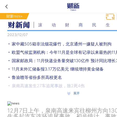
财新mini+
滚动财商民生
2023/12/07
家中藏505箱非法烟花爆竹，北京通州一嫌疑人被刑拘
欧盟气候监测机构：今年11月是全球有记录以来最热的11
国家邮政局：11月快递业务量突破130亿件 预计同比增长
11月末外汇储备报3.17万亿美元 继续增持黄金储备
鲁渝赣等省份多所高校更名
泉南高速发生27车追尾事故，致2死4伤
展开
11月出口同比由负转正至0.5% 小幅低于市场预期
住建部发布关于全面开展城市体检工作的指导意见
12月7日上午，泉南高速来宾往柳州方向13
河北雄安新区邮政编码发布 新建片区先行启用070001
生多起汽车连环追尾事故。初步统计，事故