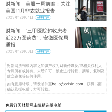
财新闻｜美股一周前瞻：关注
美国11月非农就业报告
2023年12月04日
APP打开
财新闻｜“三甲医院超收患者
近22万医药费”，安徽医保局
通报
2023年12月03日
APP打开
财新网所刊载内容之知识产权为财新传媒及/或相关权利人
专属所有或持有。未经许可，禁止进行转载、摘编、复制及
建立镜像等任何使用。
如有意愿转载，请发邮件至
hello@caixin.com
，获得书面
确认及授权后，方可转载。
免费订阅财新网主编精选版电邮