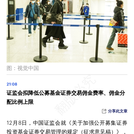
港珠澳大桥旅游试运营12月15日开通
北京温榆河公园等13家单位被认定为国家体育旅游示范基地
2024年迈阿密国际队将在中国香港比赛 梅西现预告海报
生态环境部：移动源污染成大中城市空气污染重要来源
国务院印发第三个国家层面保卫蓝天行动计划
晨读荐闻（国内、国际、市场消息28条）
国家发改委拟建立煤炭储备制度 2030年欲建产能储备3亿吨
图：视觉中国
沙特主权基金将在中国内地开办事处 视香港为亚洲门户
“清华系”AI创业公司幂律智能融资8000万元
斗鱼直播收入持续下滑 公司称部分主播已被调查
证监会拟降低公募基金证券交易佣金费率、佣金分
居民购房“避险” 加速国资民营房企销售分化
配比例上限
AMD推最新款AI芯片 叫板英伟达
分享此文章
中国与新加坡推30天互免签证 “新马泰”出境游升温
12月8日，中国证监会就《关于加强公开募集证券
投资基金证券交易管理的规定（征求意见稿）》，