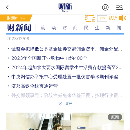
财新mini+
试听
T中
滚动财商民生新闻
2023/12/08
证监会拟降低公募基金证券交易佣金费率、佣金分配比例上限
2023年全国新开业购物中心约400个
2024年起加拿大要求国际留学生生活费存款提高至20635加元 约合人民币108915元
中央网信办举报中心受理处置一批仿冒学术期刊诈骗网站
济郑高铁全线贯通运营
外交部领事司：阶段性减免来华签证费，按现行收费标准75%收取
展开
未来一周华北黄淮将连续出现两次强降雪过程 晋冀豫等地需加强防范
超100万辆车被召回，涉及丰田、宝马、哈雷戴维森等品牌
原图
周末中东部地区气温将“大跳水” 局地累计降温超20℃