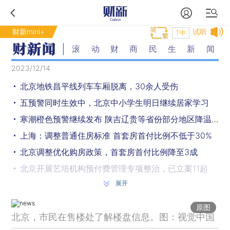
财新mini+
试听
T中
滚动财商民生新闻
2023/12/14
北京地铁昌平线列车车厢脱离，30余人受伤
五预警同时生效中，北京中小学生明日继续居家学习
寒潮橙色预警继续发布 陕吉辽贵等省份部分地区降温将超20℃
上海：调整普通住房标准 首套房首付比例不低于30%
北京调整优化购房政策，首套房首付比例降至3成
北京开展艺培机构预付费管理专项整治，已立案11起
展开
北京消协公布第二期涉火灾事故电动自行车和蓄电池风险警示名单
文旅部：前三季度国内旅游达36.7亿人次，旅游收入3.7万亿元
原图
北京，市民在售楼处了解楼盘信息。图：视觉中国
2022年末全国60周岁及以上老年人口2.8亿人 占总人口19.8%