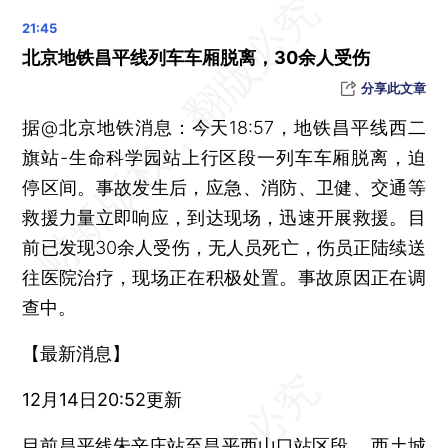
最高等级的寒潮橙色预警发布 4省区部分地区降温超20℃
北京降雪将持续至明日上午，48小时降温幅度达到10℃以上
北京地铁昌平线列车车厢脱离，30余人受伤
前三季度全国营业性演出票房收入315.4亿元 比2019年同期增84.2%
分享此文章
山西一煤矿发生事故 造成3死1伤
据@北京地铁消息：今天18:57，地铁昌平线西二
在北京市顺义区某医院工作的一男子因泄露患者病历被行拘
旗站-生命科学园站上行区段一列车车厢脱离，迫
暴雪寒潮大风三预警齐发 陕鄂豫等地局地有大暴雪或特大暴雪
停区间。事故发生后，应急、消防、卫健、交通等
史上首次 山东济南发布暴雪红色预警
救援力量立即响应，到达现场，迅速开展救援。目
辽宁沈阳一车辆加气过程中发生爆燃 致2人死亡6人受伤
前已发现30余人受伤，无人员死亡，伤员正陆续送
晨读荐闻（国内、国际、市场消息34条）
往医院治疗，现场正在积极处置。事故原因正在调
寒潮暴雪天气致北方地区交通受阻 北京700多班航班取消
查中。
2023年以来中小银行专项债已发行2082.8亿元 为去年的3倍多
【最新消息】
最高检、公安部为减少羁押出新规 孕妇等八类被羁押人需立即审查
杨惠妍和莫斌月薪均降至1万元 碧桂园削减高管待遇
12月14日20:52更新
目前昌平线朱辛庄站至昌平西山口站区段、 西土城