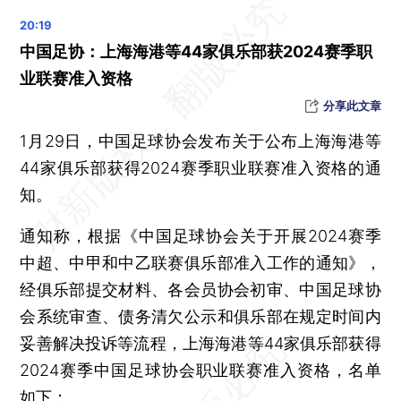
内地与香港今起相互认可和执行民商事案件判决
2023年国有企业业绩增长 应交税费下降
中国足协：上海海港等44家俱乐部获2024赛季职
3月1日生效 中泰互免签证协定详情公布
业联赛准入资格
长江靖江段3头江豚被列为可识别个体
分享此文章
晨读荐闻（国内、国际、市场消息27条）
1月29日，中国足球协会发布关于公布上海海港等
近五年深圳普惠小微贷款年均增速超30%
44家俱乐部获得2024赛季职业联赛准入资格的通
香港外汇基金2023年赚2127亿港元 历来第四高
知。
辽宁金控拟76亿元现金收购 锦州银行或从港股退市重组
通知称，根据《中国足球协会关于开展2024赛季
住建部：充分赋予城市房地产调控自主权 推动融资协调机制落地
中超、中甲和中乙联赛俱乐部准入工作的通知》，
碧桂园海外资产陆续摆上“货架” 31个海外项目价值几何？
经俱乐部提交材料、各会员协会初审、中国足球协
宁德时代布局网约车补能 与滴滴成立换电合资公司
会系统审查、债务清欠公示和俱乐部在规定时间内
口服司美格鲁肽内地获批 仅用于糖尿病
妥善解决投诉等流程，上海海港等44家俱乐部获得
胡塞武装首次袭击红海过境油轮 油价跳涨至两月来最高位
2024赛季中国足球协会职业联赛准入资格，名单
欧盟反垄断法压力下 苹果允许第三方App商店入驻并降低“苹果税”
如下：