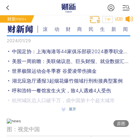
财新mini+
试听
T中
滚动财商民生新闻
2024/01/29
中国足协：上海海港等44家俱乐部获2024赛季职业联赛准入资格
美股一周前瞻：美联储议息、巨头财报、就业数据汇集来临
世界极限运动会冬季赛 谷爱凌带伤摘金
湖北应急厅通报3起烟花爆竹领域行刑衔接典型案例
呼和浩特一餐馆发生火灾，致4人遇难4人受伤
杭州城区总人口破千万，成中国第十个超大城市
展开
春运第3天全社会跨区域人员流动超1.9亿人次 环比增长1.8%
中国恒大遭香港高等法院颁令清盘
原图
图：视觉中国
两项京津冀协同地方标准发布 涉及社会信用代码领域