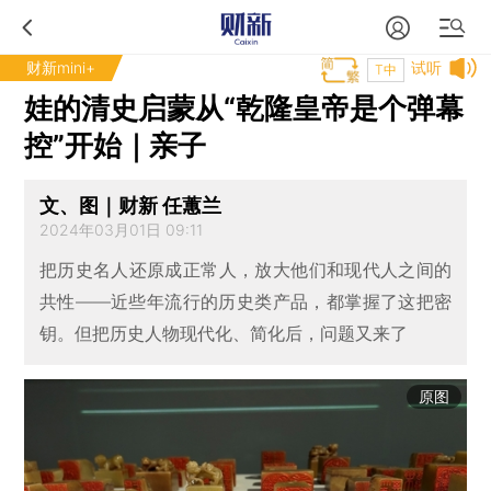
财新mini+
试听
T中
娃的清史启蒙从“乾隆皇帝是个弹幕
控”开始｜亲子
文、图｜财新 任蕙兰
2024年03月01日 09:11
把历史名人还原成正常人，放大他们和现代人之间的
共性——近些年流行的历史类产品，都掌握了这把密
钥。但把历史人物现代化、简化后，问题又来了
原图