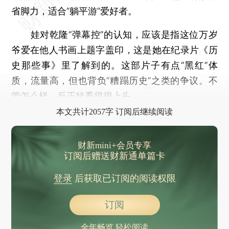
省脚力，适合“躺平游”爱好者。
娃对乾隆“弹幕控”的认知，应该是指这位万岁
爷爱在他人书画上题字盖印，这是她在纪录片《历
史那些事》里了解到的。这部片子有点“黑红”体
质，流量高，但也背负“糟蹋历史”之类的争议。不
管怎么样，反正娃看得很上头。
本文共计2057字 订阅后继续阅读
财新mini+会员专享
订阅后赠送财新通单篇卡
登录
后获取已订阅的阅读权限
订阅
全年畅览 轻松阅读