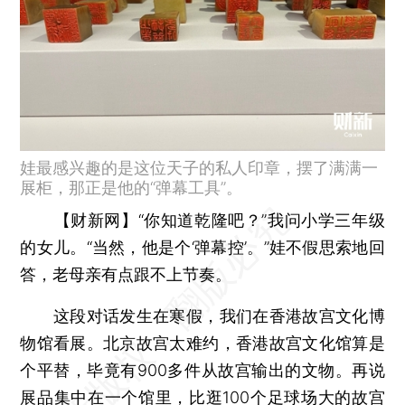
娃最感兴趣的是这位天子的私人印章，摆了满满一
展柜，那正是他的“弹幕工具”。
【财新网】
“你知道乾隆吧？”我问小学三年级
的女儿。“当然，他是个‘弹幕控’。”娃不假思索地回
答，老母亲有点跟不上节奏。
这段对话发生在寒假，我们在香港故宫文化博
物馆看展。北京故宫太难约，香港故宫文化馆算是
个平替，毕竟有900多件从故宫输出的文物。再说
展品集中在一个馆里，比逛100个足球场大的故宫