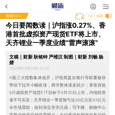
财新mini+
试听
T中
今日要闻数读｜沪指涨0.27%、香
港首批虚拟资产现货ETF将上市、
天齐锂业一季度业绩“雷声滚滚”
文稿｜财新 耿铭钟 严维汉 制图｜财新 刘畅 杨
婧
2024年04月25日 20:00
A股三大指数集体低开，沪指尾盘在银行等权重板块
带动下拉升小幅收涨，两市整体涨多跌少；香港首批
6只虚拟资产现货ETF目标于4月30日上市，内地投资
者不可买卖；天齐锂业一季度预亏达36亿元至43亿元
令市场震惊，收到深交所关注函；写字楼、购物中心
等商业地产应对供需拐点；央行再谈长期收益率与经