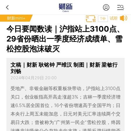
财新mini+
试听
T中
今日要闻数读｜沪指站上3100点、
29省份晒出一季度经济成绩单、雪
松控股泡沫破灭
文稿｜财新 耿铭钟 严维汉 制图｜财新 梁敏行
刘畅
2024年04月29日 20:00
受地产、非银金融等权重板块带动，沪指站上3100点
关口，创业板指高开高走涨超3%；吉林一季度经济增
速6.5%居全国首位，16个省份增速高于全国平均；日
本央行上周五未能加息，日元对美元汇率连续两个交
易日大跌；曾被称为“广州第一民企”雪松控股，终因
涉嫌非法吸收公众存款走向末路；港股反弹行情能否