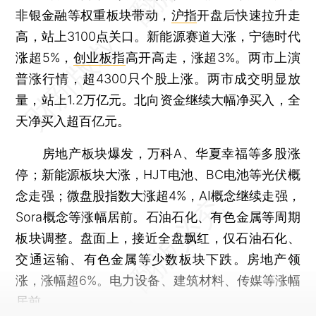
非银金融等权重板块带动，
沪指
开盘后快速拉升走
高，站上3100点关口。新能源赛道大涨，宁德时代
涨超5%，
创业板指
高开高走，涨超3%。两市上演
普涨行情，超4300只个股上涨。两市成交明显放
量，站上1.2万亿元。北向资金继续大幅净买入，全
天净买入超百亿元。
房地产板块爆发，万科A、华夏幸福等多股涨
停；新能源板块大涨，HJT电池、BC电池等光伏概
念走强；微盘股指数大涨超4%，AI概念继续走强，
Sora概念等涨幅居前。石油石化、有色金属等周期
板块调整。盘面上，接近全盘飘红，仅石油石化、
交通运输、有色金属等少数板块下跌。房地产领
涨，涨幅超6%。电力设备、建筑材料、传媒等涨幅
居前。