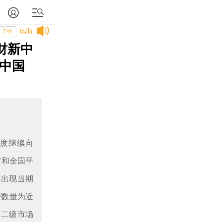
试听
T中
财新中
、中国
气度继续向
省和全国平
次出现当期
少数量为近
，二级市场