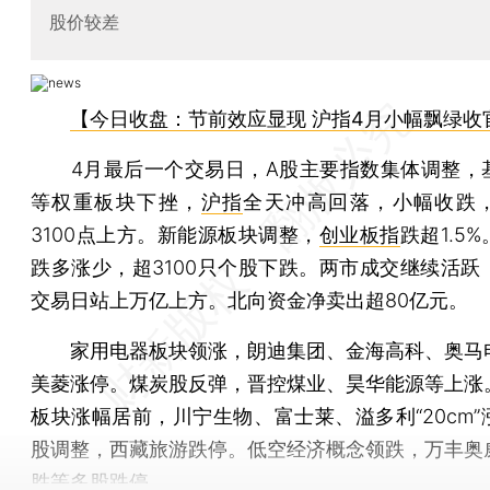
股价较差
【今日收盘：节前效应显现 沪指4月小幅飘绿收
4月最后一个交易日，A股主要指数集体调整，
等权重板块下挫，
沪指
全天冲高回落，小幅收跌
3100点上方。新能源板块调整，
创业板指
跌超1.5
跌多涨少，超3100只个股下跌。两市成交继续活跃
交易日站上万亿上方。北向资金净卖出超80亿元。
家用电器板块领涨，朗迪集团、金海高科、奥马
美菱涨停。煤炭股反弹，晋控煤业、昊华能源等上涨
板块涨幅居前，川宁生物、富士莱、溢多利“20cm”
股调整，西藏旅游跌停。低空经济概念领跌，万丰奥
胜等多股跌停。