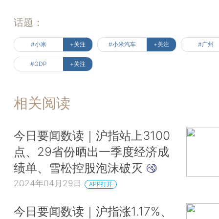
话题：
#小米
+关注
#小米汽车
+关注
#广州
#GDP
+关注
相关阅读
今日要闻数读｜沪指站上3100
点、29省份晒出一季度经济成
绩单、雪松控股泡沫破灭
2024年04月29日
APP打开
今日要闻数读｜沪指涨1.17%、