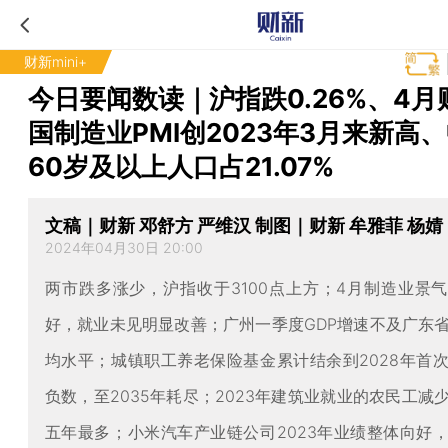
财新mini+
今日要闻数读｜沪指跌0.26%、4月
国制造业PMI创2023年3月来新高
60岁及以上人口占21.07%
文稿｜财新 邓舒方 严维汉 制图｜财新 牟雅菲 杨婧
2024年04月30日 20:00
两市跌多涨少，沪指收于3100点上方；4月制造业景
好，就业未见明显改善；广州一季度GDP增速不及广东
均水平；城镇职工养老保险基金累计结余到2028年首
负数，至2035年耗尽；2023年建筑业就业的农民工减
五年最多；小米汽车产业链公司2023年业绩整体向好