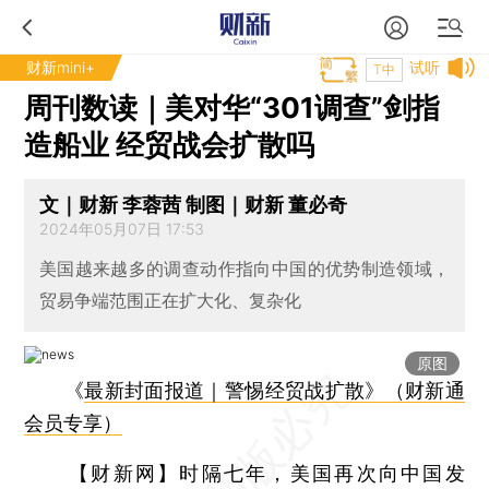
财新mini+
试听
T中
周刊数读｜美对华“301调查”剑指
造船业 经贸战会扩散吗
文｜财新 李蓉茜 制图｜财新 董必奇
2024年05月07日 17:53
美国越来越多的调查动作指向中国的优势制造领域，
贸易争端范围正在扩大化、复杂化
原图
《
最新封面报道｜警惕经贸战扩散》（财新通
会员专享）
【财新网】
时隔七年，美国再次向中国发