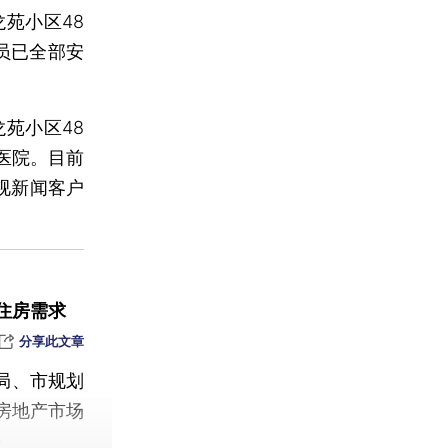
龙苑小区48
员已全部安
龙苑小区48
医院。目前
视新闻客户
住房需求
分享此文章
局、市规划
房地产市场
）。