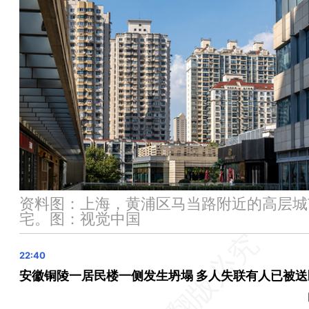
四川凉山木里县发生5.0级地震
前四月燃气生产和供应业利润同比下降0.4% 降幅收窄
公安部：缅北果敢“四大家族”重大犯罪嫌疑人悉数抓捕到
通车不足3年，重庆一隧道出现渗水情况
广西启动防汛四级应急响应
滁河南京段现大量死鱼 经初查与企业失火致污染物外泄
汤加附近海域发生6.6级地震
晨读荐闻（国内、国际、市场消息26条）
亚马逊接连发力 争夺中国跨境卖家
资料图：上海，黄浦区马当路附近的高层城
宅。图：视觉中国
混动市场烽火又起 众多车企围攻比亚迪
伊朗初步调查：总统遇难直升机残骸上无弹痕 通信记录
安徽铜陵一居民楼一侧发生坍塌 多人失联有人已被送