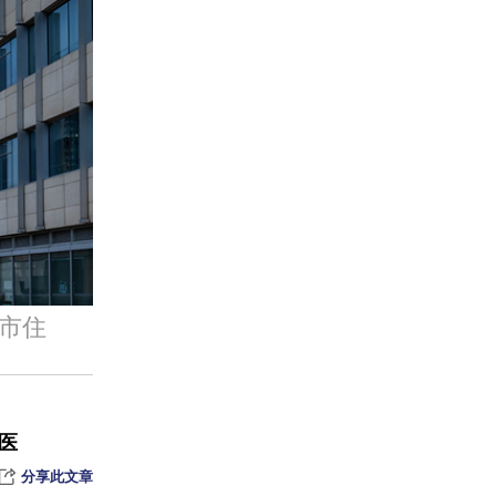
案
有关
市住
减持新规堵漏洞 大股东不得融券卖出、限售股禁止转融通、离婚分割继续锁定
无可疑处
医
分享此文章