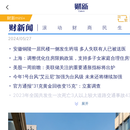
财新mini+
滚动财商民生
2024/05/27
安徽铜陵一居民楼一侧发生坍塌 多人失联有人已被送医
上海：调整优化住房限购政策，支持多子女家庭合理住房
美股一周前瞻：美联储关注的重要通胀指标将出炉
今年1号台风“艾云尼”加强为台风级 未来还将继续加强
官方通报“31克黄金回收变15克”：立案调查
2023年全国共发生一次死亡3人以上较大道路交通事故4
展开
中共中央政治局会议 审议《防范化解金融风险问责规定
今年以来已新增10个内地赴港澳个人游城市