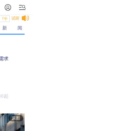
试听
T中
新闻
需求
36起
中国自主研发17.5万立方米LNG船出坞 可在常温常压下运输零下163℃液化气
（试行）》
原图