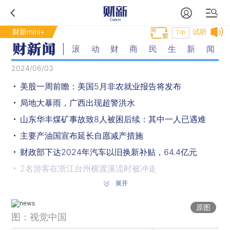
财新mini+
试听
T中
滚动财商民生新闻
2024/06/03
美股一周前瞻：美国5月非农就业报告将发布
局地大暴雨，广西出现超警洪水
山东华丰煤矿事故致8人被困后续：其中一人已遇难
主要产油国宣布延长自愿减产措施
财政部下达2024年汽车以旧换新补贴，64.4亿元
2名游客在浙江台州横渡溪流时被冲走
展开
5月财新中国制造业PMI升至51.7
国家安全机关又破获一起英国MI6重大间谍案 详情披露
原图
图：视觉中国
江西南昌县发生一起金店抢劫案 嫌疑人已落网