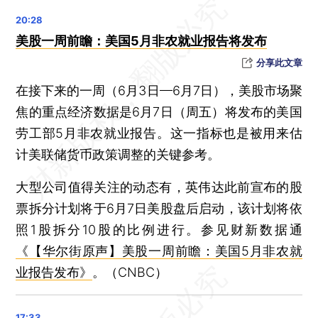
今年深圳与香港间莲塘口岸出入境人员突破1000万人次
晨读荐闻（国内、国际、市场消息32条）
美股一周前瞻：美国5月非农就业报告将发布
涉恒大造假案 普华永道接连遭央企解聘
分享此文章
放松限牌政策 广州刺激汽车消费
在接下来的一周（6月3日—6月7日），美股市场聚
不孕不育发病率上升，十省份医保覆盖辅助生殖
焦的重点经济数据是6月7日（周五）将发布的美国
董军：中美两军因有分歧才要多交流 将遏制“台独”图谋使其永不得逞
劳工部5月非农就业报告。这一指标也是被用来估
计美联储货币政策调整的关键参考。
大型公司值得关注的动态有，英伟达此前宣布的股
票拆分计划将于6月7日美股盘后启动，该计划将依
照1股拆分10股的比例进行。参见财新数据通
《【华尔街原声】美股一周前瞻：美国5月非农就
业报告发布》
。（CNBC）