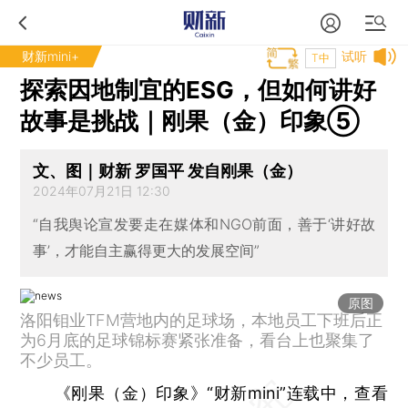
财新mini+
试听
T中
探索因地制宜的ESG，但如何讲好
故事是挑战｜刚果（金）印象⑤
文、图｜财新 罗国平 发自刚果（金）
2024年07月21日 12:30
“自我舆论宣发要走在媒体和NGO前面，善于‘讲好故
事’，才能自主赢得更大的发展空间”
原图
洛阳钼业TFM营地内的足球场，本地员工下班后正
为6月底的足球锦标赛紧张准备，看台上也聚集了
不少员工。
《刚果（金）印象》“财新mini”连载中，查看