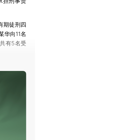
承担刑事责
有期徒刑四
华向11名
，共有5名受