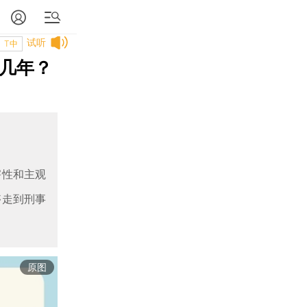
试听
T中
判几年？
害性和主观
够走到刑事
原图