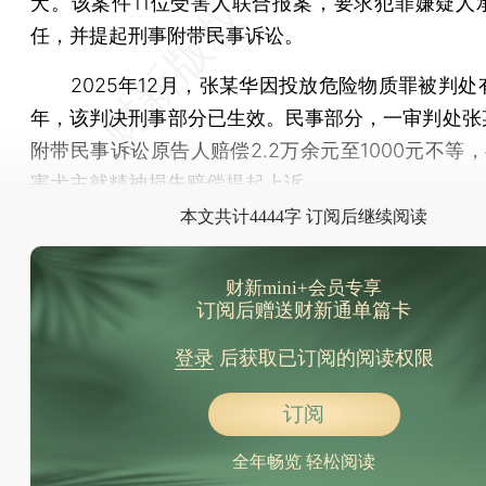
犬。该案件11位受害人联合报案，要求犯罪嫌疑人
任，并提起刑事附带民事诉讼。
2025年12月，张某华因投放危险物质罪被判处
年，该判决刑事部分已生效。民事部分，一审判处张某
附带民事诉讼原告人赔偿2.2万余元至1000元不等
害犬主就精神损失赔偿提起上诉。
本文共计4444字 订阅后继续阅读
财新mini+会员专享
订阅后赠送财新通单篇卡
登录
后获取已订阅的阅读权限
订阅
全年畅览 轻松阅读