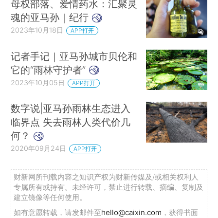
母权部落、爱情药水：汇聚灵
魂的亚马孙｜纪行
2023年10月18日
APP打开
记者手记｜亚马孙城市贝伦和
它的“雨林守护者”
2023年10月05日
APP打开
数字说|亚马孙雨林生态进入
临界点 失去雨林人类代价几
何？
2020年09月24日
APP打开
财新网所刊载内容之知识产权为财新传媒及/或相关权利人
专属所有或持有。未经许可，禁止进行转载、摘编、复制及
建立镜像等任何使用。
如有意愿转载，请发邮件至
hello@caixin.com
，获得书面