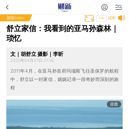
财新mini+
试听
T中
舒立家信：我看到的亚马孙森林｜
琐忆
文｜胡舒立 摄影｜李昕
2025年04月27日 21:56
2011年4月，在亚马孙首府玛瑙斯飞往圣保罗的航程
中，舒立以一封家信，娓娓记录一段奇妙而深刻的旅
程
原图