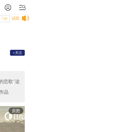
试听
T中
+关注
的悲歌”这
作品
原图