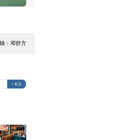
编辑：邓舒方
+关注