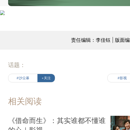
责任编辑：李佳钰 | 版面
话题：
#沙尘暴
+关注
#影视
相关阅读
《借命而生》：其实谁都不懂谁
的心｜影视