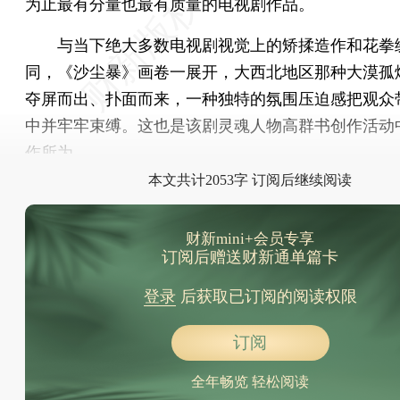
为止最有分量也最有质量的电视剧作品。
与当下绝大多数电视剧视觉上的矫揉造作和花拳
同，《沙尘暴》画卷一展开，大西北地区那种大漠孤
夺屏而出、扑面而来，一种独特的氛围压迫感把观众
中并牢牢束缚。这也是该剧灵魂人物高群书创作活动
作所为。
本文共计2053字 订阅后继续阅读
财新mini+会员专享
订阅后赠送财新通单篇卡
登录
后获取已订阅的阅读权限
订阅
全年畅览 轻松阅读