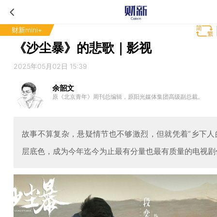
财新mini+
《沙尘暴》的悲歌｜影视
2025年05月02日 15:39
余韶文
原《北京青年》周刊总编辑，原阳光媒体集团高级副总裁。
故事不算复杂，悬疑情节也不够激烈，但就凭着“乡下人
层底色，成为今年迄今为止最有分量也最有质量的电视剧