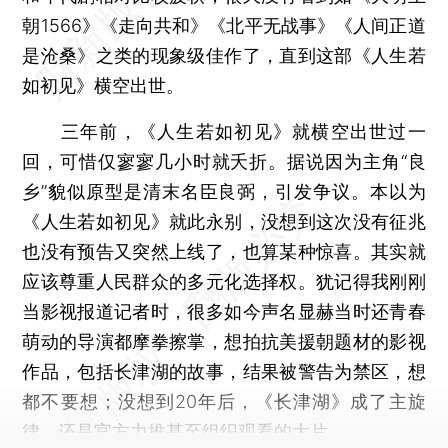
朝1566》《走向共和》《北平无战事》《人间正道
是沧桑》之类的现象级佳作了，直到这部《人生若
如初见》横空出世。
三年前，《人生若如初见》就横空出世过一
回，可惜仅寥寥几小时就夭折。据说因为主角“良
乡”貌似原型是清末名臣良弼，引发争议。本以为
《人生若如初见》就此永别，没想到这次没有征兆
也没有预告又突然上线了，也算某种惊喜。其实就
应该尊重人民群众的多元化选择权。犹记得我刚刚
当影视报道记者时，很多如今声名显赫当时还青春
萌动的导演都摩拳擦掌，想拍抗美援朝题材的影视
作品，包括长津湖的故事，结果被警告为禁区，想
都不要想；没想到20年后，《长津湖》成了主旋
律，还是官方力推甚至组织观看的大片。