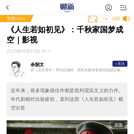
财新mini+
试听
T中
《人生若如初见》：千秋家国梦成
空｜影视
2025年05月23日 16:11
+关注
余韶文
原《北京青年》周刊总编辑，原阳光媒体集团高级副总裁。
近年来，很多现象级佳作都是批判现实主义的力作。
年代剧相对比较疲软，直到这部《人生若如初见》横
空出世
原图