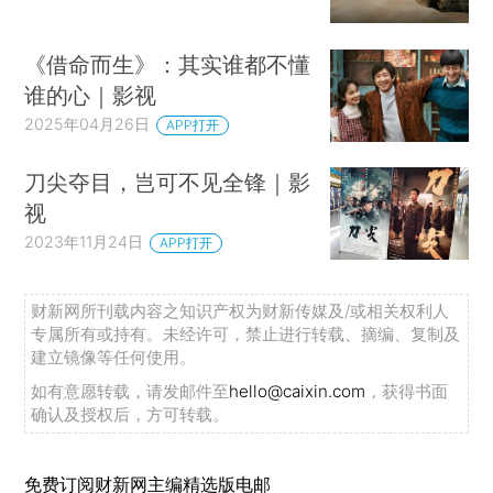
《借命而生》：其实谁都不懂
谁的心｜影视
2025年04月26日
APP打开
刀尖夺目，岂可不见全锋｜影
视
2023年11月24日
APP打开
财新网所刊载内容之知识产权为财新传媒及/或相关权利人
专属所有或持有。未经许可，禁止进行转载、摘编、复制及
建立镜像等任何使用。
如有意愿转载，请发邮件至
hello@caixin.com
，获得书面
确认及授权后，方可转载。
免费订阅财新网主编精选版电邮