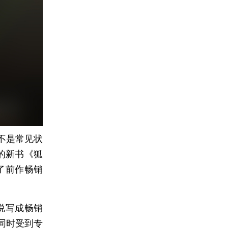
不是常见状
的新书《狐
了前作畅销
说写成畅销
同时受到专