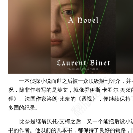
一本侦探小说面世之后被一众顶级报刊评介，并
况，除非作者写的是英文，就像乔伊斯·卡罗尔·奥茨
狸》。法国作家洛朗·比奈的《透视》，便继续保持
多国的纪录。
比奈是继翁贝托·艾柯之后，又一个能把后设小
书的作者。他以前的几本书，都保持了良好的销路，