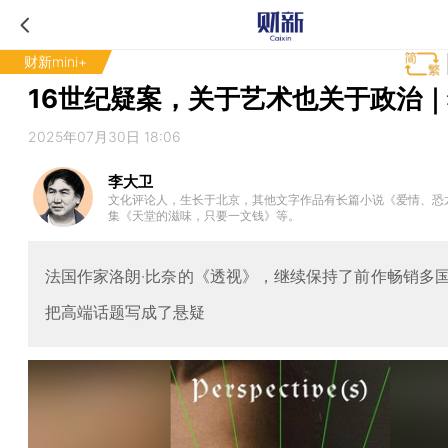
财新mini+
16世纪疑案，关于艺术也关于政治
2025年07月30日 18:06
李大卫
文化评论人，生长于北京，其他文字作品有长篇小说《爱情、恐
集《天堂的滋味，只要一文钱》等。
法国作家洛朗·比奈的《透视》，继续保持了前作畅销多
把高端话题写成了悬疑