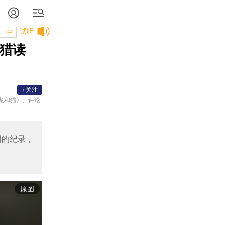
试听
T中
｜猎读
+关注
龙和猫》、评论
国的纪录，
原图