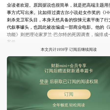
业读者欢迎。原因据说也很简单，就是把高端主题用
事方式写出来。比如得过龚古尔小说处女作奖的《HH
刺杀党卫军头目，本身天然具备的惊悚元素平衡了行
代叙事噱头，也因此被改编成一部商业电影。他的《
功能》则把理论家罗兰·巴尔特的死因调查，编排成
案件。
本文共计1959字 订阅后继续阅读
财新mini+会员专享
订阅后赠送财新通单篇卡
登录
后获取已订阅的阅读权限
订阅
全年畅览 轻松阅读