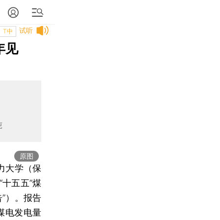
试听
T中
年见
吨
原图
电力大学（保
十五五”煤
”）。报告
煤电发电量