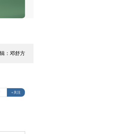
编辑：邓舒方
济
+关注