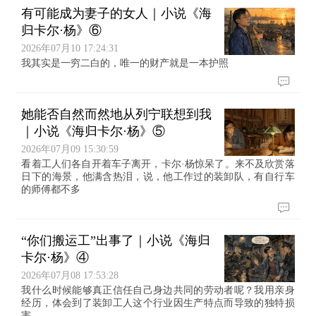
有可能成为妻子的女人｜小说《海
归卡尔·杨》⑥
2026年07月10 17:24:31
我其实是一穷二白的，唯一的财产就是一本护照
她能否自然而然地从列宁联想到我
｜小说《海归卡尔·杨》⑤
2026年07月09 15:30:59
看着工人们各自开着车子离开，卡尔·杨惊呆了。来不及欣赏落
日下的海景，他满含热泪，说，他工作过的装卸队，有自行车
的师傅都不多
“你们搬运工”出事了｜小说《海归
卡尔·杨》④
2026年07月08 17:53:28
我什么时候能够真正信任自己身边共同的劳动者呢？我用亲身
经历，体会到了装卸工人这个行业因生产特点而导致的独特损
害