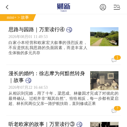
mini+
> 故事
思路与园路｜万里读行④
2026年08月01 11:49:53
白家小本经营和欧家宏大叙事的强烈反差，
不应是扰乱我思路的负面因素，而是丰富人
生体验的多元共存
1
漫长的婚约：徐志摩为何黯然转身
｜故事
2026年07月22 16:44:53
从相识到完婚，用了十年，梁思成、林徽因才完成了对彼此的
最终确认。过程并非“顺其自然”。恰恰相反，每一步都有梁启
超、林长民两位父亲一路护航扶助，直到修成正果
7
听老欧家的故事｜万里读行③