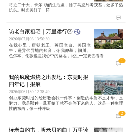
将近二十天，卡尔·杨的生活里，除了马恩列考茨基，还多了热
炕头。时光美好了一阵
访老白家祖宅｜万里读行②
2026年07月03 13:50:30
在我心里，唐朝老王、英国老白、美国老
牛，是异代异地的知音，令我仰慕；辋川、
色尔本、伦敦也是我心中的圣地，此生一定要去看看
1
我的疯魔燃烧之出发地：东莞时报
四年记｜报痕
2026年06月30 12:38:49
创办东莞时报的经历教会我一件事：创造的本质不是才华，是
耐力。我是那种一旦开始了就不会停下来的人。这是一种生理
性的东西，像一种呼吸
2
读老白的书，听老贝的曲｜万里读