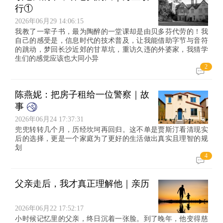
行①
2026年06月29 14:06:15
我教了一辈子书，最为陶醉的一堂课却是由贝多芬代劳的！我
自己的感受是，信息时代的技术普及，让我能借助字节与音符
的跳动，梦回长沙近郊的甘草坑，重访久违的外婆家，我猜学
生们的感觉应该也大同小异
2
陈燕妮：把房子租给一位警察｜故
事
2026年06月24 17:37:31
兜兜转转几个月，历经坎坷再回归。这不单是贾斯汀看清现实
后的选择，更是一个家庭为了更好的生活做出真实且理智的规
划
4
父亲走后，我才真正理解他｜亲历
2026年06月22 17:52:17
小时候记忆里的父亲，终日沉着一张脸。到了晚年，他变得慈