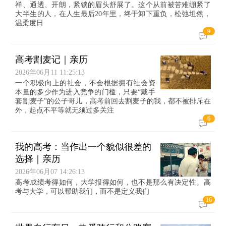
祥、通透、开朗，紧锁的眉头舒展了。这个从前被苦难绷紧了
大半生的人，在人生最后20年里，终于卸下重负，松弛坦然，
温柔度日
9
高考割麦记｜亲历
2026年06月11 11:25:13
一个积极向上的社会，不会根据拥有社会资
本量的多少作为进入竞争的门槛，只要“戴手
套割麦子”的公子哥儿，高考前回去割麦子的我，都不被排斥在
外，起点不平等就无须过多关注
6
我的高考：当作出一个貌似很差的
选择｜亲历
2026年06月07 14:26:13
高考成绩考得如何，大学报得如何，也不是那么有决定性。高
考与大学，可以帮助我们，而不是定义我们
16