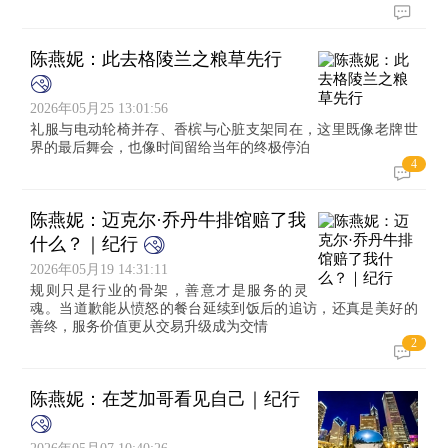
陈燕妮：此去格陵兰之粮草先行
2026年05月25 13:01:56
礼服与电动轮椅并存、香槟与心脏支架同在，这里既像老牌世
界的最后舞会，也像时间留给当年的终极停泊
4
陈燕妮：迈克尔·乔丹牛排馆赔了我
什么？｜纪行
2026年05月19 14:31:11
规则只是行业的骨架，善意才是服务的灵
魂。当道歉能从愤怒的餐台延续到饭后的追访，还真是美好的
善终，服务价值更从交易升级成为交情
2
陈燕妮：在芝加哥看见自己｜纪行