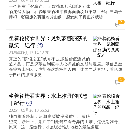
2026年06月19 16:07:22
一个拥有千亿资产、无数精算师和游说团体
的庞然大物，在多年来的和平投诉面前纹丝不动，却在三颗子
弹和一张凶嫌的英俊照片面前，感受到了真正的威胁
2
坐着轮椅看世界：见到蒙娜丽莎的
微笑｜纪行
2026年06月12 14:12:20
真正的“镇馆之宝”或许不是那些价值连城的
艺术品，而是深藏在制度与人心深处的文明与温度。即使是坐
在轮椅上的人，也能在这浩瀚的人间，体面而从容地，看见属
于自己的那抹微笑
1
坐着轮椅看世界：水上雅丹的联想
｜纪行
2026年05月26 10:56:52
独自推着轮椅，沿湖岸缓坡慢慢前行。放眼
望去，沙丘上、湖泊中到处耸立着奇异的土堆，这便是雅丹。
原来，这一路缓行，才是观赏雅丹地貌的最佳角度