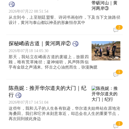
2026年07月22 08:51:54
从古到今，上至朝廷盟誓、诗词书画创作，下及当下文旅路径
设计，黄河与泰山都以神圣的形象恒存其中
2
探秘崤函古道｜黄河两岸②
2026年07月18 14:05:30
那天，我站立在崤函古道的废墟上，放眼四
顾，唯有荒草掩径；凝神倾听，风声阵阵似
乎有金鼓之声涌来。怀古之心油然而生，弥漫胸臆
1
陈燕妮：推开华尔道夫的大门｜纪
行
2026年07月17 14:51:04
这些年，我和儿子的人生各有轨迹，华尔道夫始终站在原地沧
海桑田。我们和它并未刻意靠近，却总会在人生的重要节点，
再次回到彼此身边
1