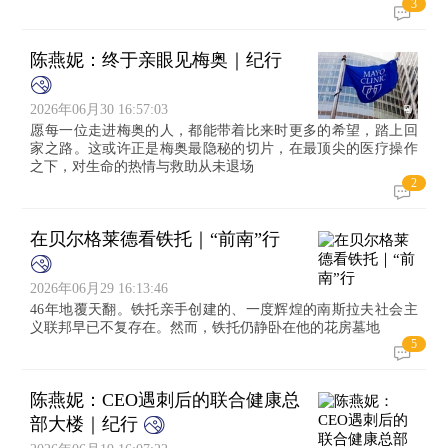
3
陈燕妮：终于亲眼见梅奥｜纪行
2026年06月30 16:57:03
愿每一位走进梅奥的人，都能带着比来时更多的希望，踏上回
家之路。这或许正是梅奥最隐秘的切片，在最顶尖的医疗操作
之下，对生命的热情与救助从未退场
2
在贝尔格莱德看铁托｜“前南”行
2026年06月29 16:13:46
46年地覆天翻。铁托亲手创建的、一度辉煌的南斯拉夫社会主
义联邦早已不复存在。然而，铁托仍静卧在他的花房墓地
5
陈燕妮：CEO遇刺后的联合健康总
部大楼｜纪行