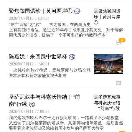
聚焦虢国遗珍｜黄河两岸①
2026年07月13 14:37:34
“唇亡齿寒”之“唇”——古之虢国，在两周历史
上有其独特地位。通过近70年考古成果复原其历史，对于理解
周代历史的演变，提供了一个不可多得的“精致型样本”
4
陈燕妮：来回踩中世界杯
2026年07月12 11:46:01
一次纯粹的旅行往返，竟然两度与这场全球
资本狂欢和荷尔蒙盛宴迎头相撞
圣萨瓦叙事与科索沃情结｜“前
南”行续
2026年07月11 17:09:27
我的这次东欧和巴尔干之行接近收尾，一路看了不少老教堂，
又造访了贝尔格莱德的老城堡、几家博物馆等景点，最后当然
要看看这座簇新却又浓缩着历史坎坷的圣萨瓦大教堂