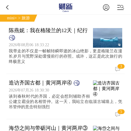
mini+
> 旅游
陈燕妮：我在格陵兰的12天｜纪行
2026年08月06 18:33:22
我带走的不仅是一帧帧转瞬即逝的冰山绝影，更是格陵兰在漫
长岁月与荒野深处缓慢前行的存照。或许，这正是此次旅行的
终极意义
3
造访齐国古都｜黄河两岸④
2026年07月26 18:30:30
谈到春秋时代的齐国，必定会想到辅助齐桓
公建立霸业的名相管仲。这一天，我站立在临淄古城墙上，凭
吊管仲的意念特别强烈
5
海岱之间与带砺河山｜黄河两岸③