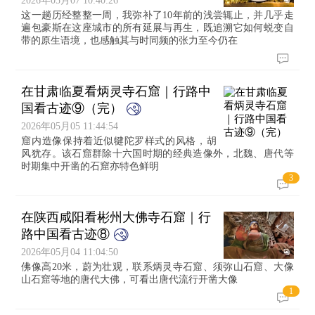
2026年05月07 10:40:26
这一趟历经整整一周，我弥补了10年前的浅尝辄止，并几乎走
遍包豪斯在这座城市的所有延展与再生，既追溯它如何蜕变自
带的原生语境，也感触其与时同频的张力至今仍在
在甘肃临夏看炳灵寺石窟｜行路中
国看古迹⑨（完）
2026年05月05 11:44:54
窟内造像保持着近似犍陀罗样式的风格，胡
风犹存。该石窟群除十六国时期的经典造像外，北魏、唐代等
时期集中开凿的石窟亦特色鲜明
3
在陕西咸阳看彬州大佛寺石窟｜行
路中国看古迹⑧
2026年05月04 11:04:50
佛像高20米，蔚为壮观，联系炳灵寺石窟、须弥山石窟、大像
山石窟等地的唐代大佛，可看出唐代流行开凿大像
1