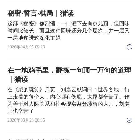
秘密·誓言·棋局｜猎读
这部《秘密》像烈酒，一口灌下去有点儿顶，但回味
时间比较长，而且这种回味还分几个层次，并一层又
一层地递进式深化主题
2026年04月05 09:23
在一地鸡毛里，翻拣一句顶一万句的道理
｜猎读
在《咸的玩笑》扉页，刘震云献词曰：世界各地，街
上走着的每个人，内心都有伤痕，大家都辛苦了。作
为善于对人际关系和社会现实条分缕析的大师，刘老
师也辛苦了
2026年03月28 20:15