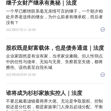
继子女财产继承有奥秘｜法度
一个早已断绝联系毫无亲情可言的继子，一个朝夕相
处并养老送终的继女，为什么前者有继承权，而后者
没有？
2023年07月11 20:00
股权既是财富载体，也是债务通道｜法度
企业家固然是有业有家，当求家业兼顾。但人性弱点
中的任性与侥幸、无知与无畏、失察甚至失德，都将
擦伤、误伤甚至自毁长城
2023年06月09 20:00
谁将成为杉杉家族实控人｜法度
不要总戴着滤镜看商界大佬。无论是争取股权、控制
权还是分红权，都是家族掌门人身后必须分配、平衡