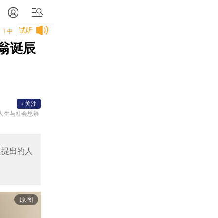
试听
T中
翁诞辰
+关注
人生与社会思辨
中提出的人
原图