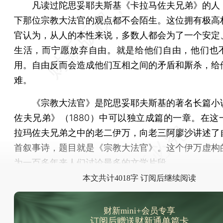
凡读过陀思妥耶夫斯基《卡拉马佐夫兄弟》的人
下那位宗教大法官的观点都不会陌生。这位拥有极高
官认为，从人的本性来说，多数人都会为了一个安定
生活，而宁愿放弃自由。就是给他们自由，他们也
用。自由反而会造成他们互相之间的矛盾和厮杀，给
难。
《宗教大法官》是陀思妥耶夫斯基的著名长篇小
佐夫兄弟》（1880）中可以独立成篇的一章。在这
拉玛佐夫兄弟之中的老二伊万，向老三阿廖沙讲述了
首叙事诗，题目就是《宗教大法官》。这个伊万虚构
为一百多年来人们讨论最多的文学片段。
本文共计4018字 订阅后继续阅读
财新mini+会员专享
订阅后赠送财新通单篇卡