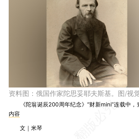
资料图：俄国作家陀思妥耶夫斯基。图/视
《陀翁诞辰200周年纪念》“财新mini”连载中，
内容
文｜米琴