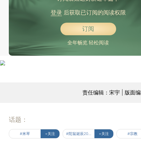
登录
后获取已订阅的阅读权限
订阅
全年畅览 轻松阅读
责任编辑：宋宇 | 版面
话题：
#米琴
+关注
#陀翁诞辰200周年纪念
+关注
#宗教