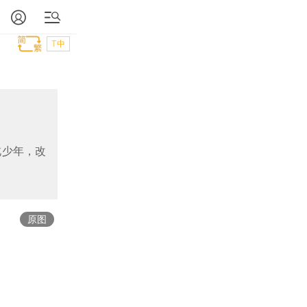
T中
北少年，改
原图