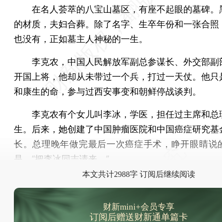
在名人荟萃的八宝山墓区，有座不起眼的墓碑。
的材质，夫妇合葬。除了名字、生卒年份和一张合照
也没有，正如墓主人神秘的一生。
李克农，中国人民解放军副总参谋长、外交部副
开国上将，他却从未带过一个兵，打过一天仗。他只
和康生的命，参与过西安事变和朝鲜停战谈判。
李克农有个女儿叫李冰，学医，担任过主席和总
生。后来，她创建了中国肿瘤医院和中国癌症研究基
长。总理晚年做完最后一次癌症手术，睁开眼睛说
是，“把李冰同志请来。”
本文共计2988字 订阅后继续阅读
财新mini+会员专享
订阅后赠送财新通单篇卡