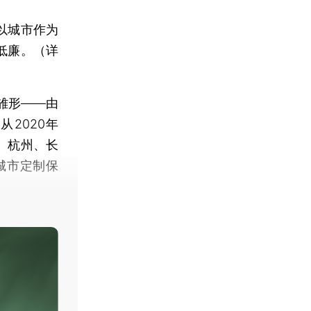
以城市作为
低廉。（详
雏形——由
2020年
、杭州、长
城市定制保