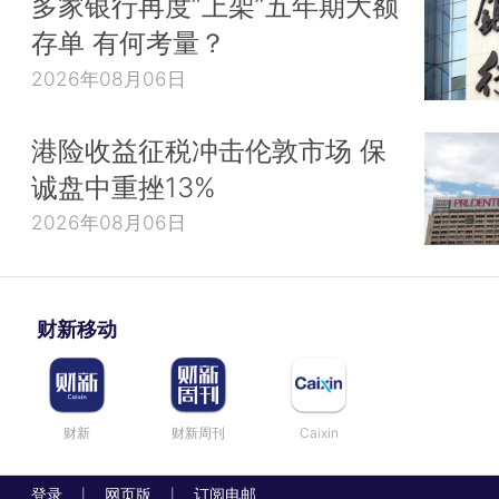
多家银行再度“上架”五年期大额
存单 有何考量？
2026年08月06日
港险收益征税冲击伦敦市场 保
诚盘中重挫13%
2026年08月06日
财新移动
财新
财新周刊
Caixin
登录
网页版
订阅电邮
|
|