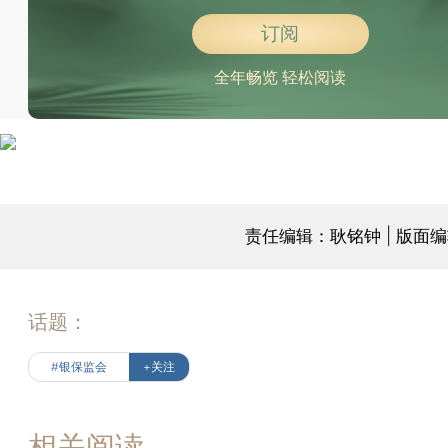
订阅
全年畅览 轻松阅读
责任编辑：耿铭钟 | 版面
话题：
#银保监会
+关注
相关阅读