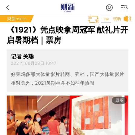
财新mini+
试听
T中
《1921》凭点映拿周冠军 献礼片开
启暑期档｜票房
记者 关聪
2021年06月28日 10:47
好莱坞多部大体量影片转网、延档，国产大体量影片
相对匮乏，2021暑期档并不如往年热闹
原图