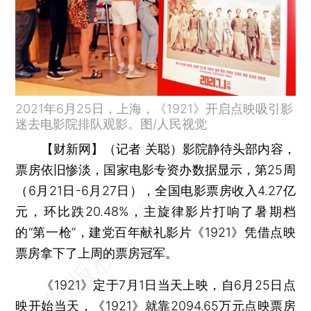
2021年6月25日，上海，《1921》开启点映吸引影
迷去电影院排队观影。图/人民视觉
【财新网】（记者 关聪）
影院静待头部内容，
票房依旧惨淡，国家电影专资办数据显示，第25周
（6月21日-6月27日），全国电影票房收入4.27亿
元，环比跌20.48%，主旋律影片打响了暑期档
的“第一枪”，建党百年献礼影片《1921》凭借点映
票房拿下了上周的票房冠军。
《1921》定于7月1日当天上映，自6月25日点
映开始当天，《1921》就靠2094.65万元点映票房