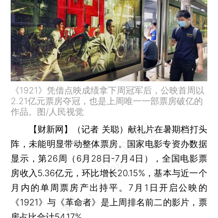
《1921》凭借点映成绩拿下周冠军后，公映首周以
2.21亿元票房夺冠，也是上周唯一一部票房破亿的
作品。图/人民视觉
【财新网】（记者 关聪）
献礼片在暑期档打头
阵，未能明显带动整体票房。国家电影专资办数据
显示，第26周（6月28日-7月4日），全国电影票
房收入5.36亿元，环比增长20.15%，基本与近一个
月内的单周票房产出持平。7月1日开启公映的
《1921》与《革命者》是上周排名前二的影片，票
房占比合计54.17%。