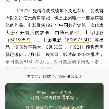
《1921》凭借点映成绩拿下周冠军后，公映首
周以2.21亿元票房夺冠，也是上周唯一一部票房破
亿的作品。电影聚焦1921年中国共产党第一次代表
大会召开前后的故事，由腾讯影业、上海电影
（
601595.SH
）、中国电影（
600977.SH
）等出
品，演员阵容强大。6月30日，《1921》预售票房
就已破亿，7月1日上映首日，影片获39.13%排片，
单日票房8160.73万元，次日票房成绩出现下滑，
周末也未能出现较大回升。
本文共计1532字 订阅后继续阅读
财新mini+会员专享
订阅后赠送财新通单篇卡
登录
后获取已订阅的阅读权限