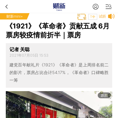
财新mini+
试听
T中
《1921》《革命者》贡献五成 6月
票房较疫情前折半｜票房
记者 关聪
2021年07月05日 15:53
建党百年献礼片《1921》《革命者》是上周排名前二
的影片，票房占比合计54.17%，《革命者》口碑略胜
一筹
原图