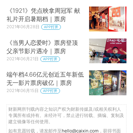
《1921》凭点映拿周冠军 献
礼片开启暑期档｜票房
2021年06月28日
APP打开
《当男人恋爱时》票房登顶
父亲节影片遇冷｜票房
2021年06月21日
APP打开
端午档4.66亿元创近五年新低
无一影片票房破亿｜票房
2021年06月15日
APP打开
财新网所刊载内容之知识产权为财新传媒及/或相关权利人
专属所有或持有。未经许可，禁止进行转载、摘编、复制及
建立镜像等任何使用。
如有意愿转载，请发邮件至
hello@caixin.com
，获得书面