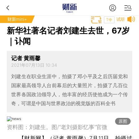
财新mini+
试听
T中
新华社著名记者刘建生去世，67岁
｜讣闻
记者 黄雨馨
2021年07月13日 10:34
刘建生在职业生涯中，拍摄了邓小平及之后历届党和
国家最高领导人台前幕后的大量照片，拍摄了几百位
世界各国政治领导人，他丰富的经历使他成为一个传
奇，可谓是中国与世界政治的视觉版的百科全书
原图
资料图：刘建生。图/“老刘摄影忆事”官微
【财新网】（记者 黄雨馨）
7月11日，拍摄过