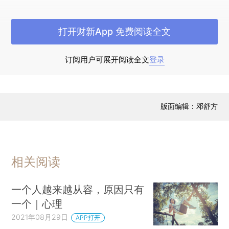
按照设计，也无非就是收林平之为徒弟，最好
再让林平之娶自己女儿，把“辟邪剑谱”带到华山
打开财新App 免费阅读全文
派。这个设计非常麻烦，成功率不见得比直接抢要
高。
订阅用户可展开阅读全文
登录
而且岳不群也没有杀掉林平之的意思。按照
他“君子剑”的人设，确实也不方便杀。后来他对林
平之起了杀心，也是因为“辟邪剑谱”太古怪了，练
版面编辑：邓舒方
之前要先阉一阉，岳公公实在害怕被林平之爆料塌
房。
相关阅读
这当然是个阴谋，但跟余沧海那种灭门抢劫相
比，还是要好得多。当时，余沧海要杀林平之，木
一个人越来越从容，原因只有
高峰也要逼林平之，岳不群从天而降，帮林平之解
一个｜心理
了围。第一次读《笑傲江湖》的时候，大家读到此
2021年08月29日
APP打开
处都会替林平之松口气。其实回过头看，就算我们