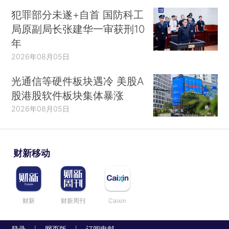
丐帮，一路乞食而去。”这还是去福建，要是被邀请
犯罪部分未遂+自首 国防科工
参加围剿光明顶，华山派走不到吐鲁番就得饿死。
局原副局长张建华一审获刑10
年
从这里看，岳不群派岳灵珊、劳德诺出差到福
2026年08月05日
建开酒店，回来报销的时候也肯定是使劲咬了咬牙
的。
光通信等硬件板块遇冷 美股A
股港股软件板块集体暴涨
为什么华山派这么穷呢？有人说岳不群不善经
2026年08月05日
营，但武林门派又不是开钱庄当铺，搞钱不需要太
多经营能力。
财新移动
说到底岳不群为了“君子剑”这个招牌，太要脸
面了。
余沧海人家一口气灭了福威镖局，不要说总部
财新
财新周刊
Caixin
了，就连在长沙分公司都抢了几大包裹金银财宝，
都够青城派集体坐头等舱直飞马尔代夫了。
登录
网页版
订阅电邮