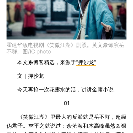
霍建华版电视剧《笑傲江湖》剧照。黄文豪饰演岳
不群。图/IC photo
本文系博客精选，来源于
“押沙龙”
文｜押沙龙
今天再抢一次花露水的活，讲讲金庸小说。
01
《笑傲江湖》里最大的反派就是岳不群，超级
伪君子。林平之就说过：余沧海和木高峰虽然凶狠