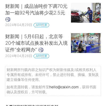
财新闻｜成品油吨价下调70元
加一箱92号汽油将少花2.5元
2024年04月29日
APP打开
财新闻｜5月6日起，北京等
20个城市试点换发补发出入境
证件“全程网办”
2024年04月28日
APP打开
财新网所刊载内容之知识产权为财新传媒及/或相关权利人
专属所有或持有。未经许可，禁止进行转载、摘编、复制及
建立镜像等任何使用。
如有意愿转载，请发邮件至
hello@caixin.com
，获得书面
确认及授权后，方可转载。