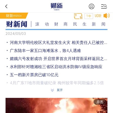
财新mini+
试听
T中
滚动财商民生新闻
2024/05/03
河南大学明伦校区大礼堂发生火灾 相关责任人已被控制
广东陆丰一家五口海滩落水，致4人遇难
嫦娥六号发射成功 开启世界首次月球背面采样返回之旅
水利部针对赣湘桂三省区启动洪水防御Ⅳ级应急响应
五一档新片票房已破10亿元
4月广东11地市雨量破纪录 梅州较常年同期偏多2.5倍
展开
广东梅州国道G205线一路段发生山体滑坡，5月全封闭
美联储维持利率不变 今年仍有可能降息
原图
广东梅大高速塌方灾害缘何死亡人数不断攀升