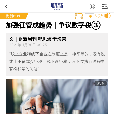
财新mini+
试听
T中
加强征管成趋势｜争议数字税③
文｜财新周刊 程思炜 于海荣
2021年11月30日 09:25
“线上企业和线下企业在制度上是一律平等的，没有说
线上不征或少征税、线下多征税，只不过执行过程中
有松和紧的问题”
原图