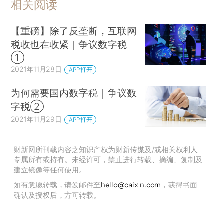
相关阅读
【重磅】除了反垄断，互联网
税收也在收紧｜争议数字税
①
2021年11月28日
APP打开
为何需要国内数字税｜争议数
字税②
2021年11月29日
APP打开
财新网所刊载内容之知识产权为财新传媒及/或相关权利人
专属所有或持有。未经许可，禁止进行转载、摘编、复制及
建立镜像等任何使用。
如有意愿转载，请发邮件至
hello@caixin.com
，获得书面
确认及授权后，方可转载。