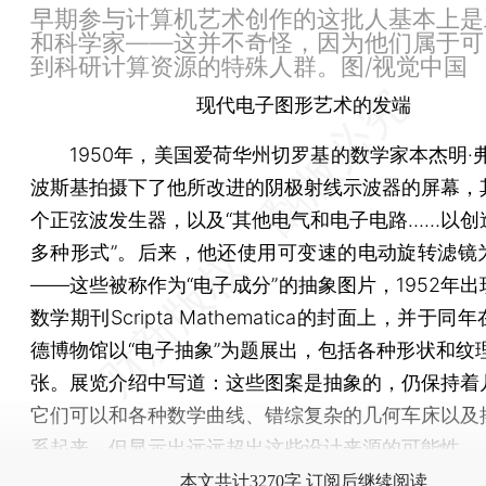
早期参与计算机艺术创作的这批人基本上是
和科学家——这并不奇怪，因为他们属于可
到科研计算资源的特殊人群。图/视觉中国
现代电子图形艺术的发端
1950年，美国爱荷华州切罗基的数学家本杰明·弗
波斯基拍摄下了他所改进的阴极射线示波器的屏幕，
个正弦波发生器，以及“其他电气和电子电路……以创
多种形式”。后来，他还使用可变速的电动旋转滤镜
——这些被称作为“电子成分”的抽象图片，1952年
数学期刊Scripta Mathematica的封面上，并于
德博物馆以“电子抽象”为题展出，包括各种形状和纹理
张。展览介绍中写道：这些图案是抽象的，仍保持着
它们可以和各种数学曲线、错综复杂的几何车床以及
系起来，但显示出远远超出这些设计来源的可能性。
本文共计3270字 订阅后继续阅读