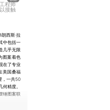
工程师
以接触
朗西斯·拉
其中包括一
造几乎无限
为图案着色
出现在了专业
同年在美国桑福
，一共50
几何精度。
摆锤图案联