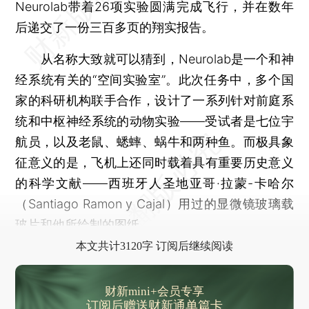
Neurolab带着26项实验圆满完成飞行，并在数年
后递交了一份三百多页的翔实报告。
从名称大致就可以猜到，Neurolab是一个和神
经系统有关的“空间实验室”。此次任务中，多个国
家的科研机构联手合作，设计了一系列针对前庭系
统和中枢神经系统的动物实验——受试者是七位宇
航员，以及老鼠、蟋蟀、蜗牛和两种鱼。而极具象
征意义的是，飞机上还同时载着具有重要历史意义
的科学文献——西班牙人圣地亚哥·拉蒙-卡哈尔
（Santiago Ramon y Cajal）用过的显微镜玻璃载
玻片和他所绘制的图纸。
本文共计3120字 订阅后继续阅读
财新mini+会员专享
订阅后赠送财新通单篇卡