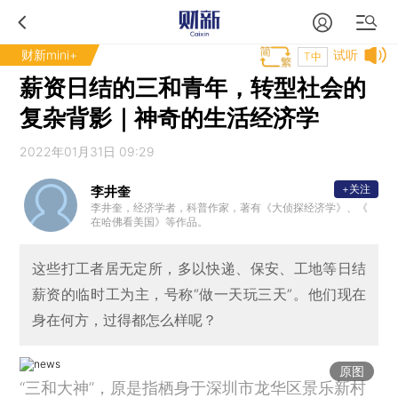
财新mini+
试听
T中
薪资日结的三和青年，转型社会的
复杂背影｜神奇的生活经济学
2022年01月31日 09:29
+关注
李井奎
李井奎，经济学者，科普作家，著有《大侦探经济学》、《
在哈佛看美国》等作品。
这些打工者居无定所，多以快递、保安、工地等日结
薪资的临时工为主，号称“做一天玩三天”。他们现在
身在何方，过得都怎么样呢？
原图
“三和大神”，原是指栖身于深圳市龙华区景乐新村