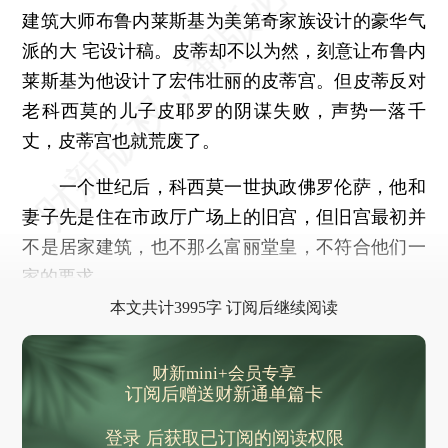
建筑大师布鲁内莱斯基为美第奇家族设计的豪华气
派的大 宅设计稿。皮蒂却不以为然，刻意让布鲁内
莱斯基为他设计了宏伟壮丽的皮蒂宫。但皮蒂反对
老科西莫的儿子皮耶罗的阴谋失败，声势一落千
丈，皮蒂宫也就荒废了。
一个世纪后，科西莫一世执政佛罗伦萨，他和
妻子先是住在市政厅广场上的旧宫，但旧宫最初并
不是居家建筑，也不那么富丽堂皇，不符合他们一
家的要求。
本文共计3995字 订阅后继续阅读
财新mini+会员专享
订阅后赠送财新通单篇卡
登录
后获取已订阅的阅读权限