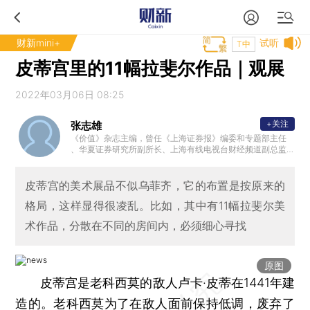
财新mini+
试听
T中
皮蒂宫里的11幅拉斐尔作品｜观展
2022年03月06日 08:25
+关注
张志雄
《价值》杂志主编，曾任《上海证券报》编委和专题部主任
、华夏证券研究所副所长、上海有线电视台财经频道副总监
、《财经时报》副总编等。著有“志雄走读”系列丛书，广受好
评。
皮蒂宫的美术展品不似乌菲齐，它的布置是按原来的
格局，这样显得很凌乱。比如，其中有11幅拉斐尔美
术作品，分散在不同的房间内，必须细心寻找
原图
皮蒂宫是老科西莫的敌人卢卡·皮蒂在1441年建
造的。老科西莫为了在敌人面前保持低调，废弃了