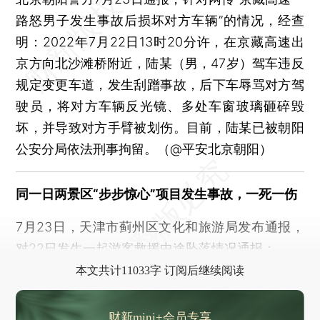
路怒男子发生事故后损坏对方车辆”的情况，经查
明：2022年7月22日13时20分许，在京藏高速出
京方向北沙滩桥附近，陆某（男，47岁）驾车违反
规定变更车道，发生刮蹭事故，后下车辱骂对方驾
驶员，将对方车辆反光镜、多处车窗玻璃砸碎毁
坏，并导致对方手臂被划伤。目前，陆某已被朝阳
公安分局依法刑事拘留。（@平安北京朝阳）
同一日两景区“步步惊心”项目发生事故，一死一伤
7月23日，天津市蓟州区文化和旅游局发布通报，
对22日发生一起游客救援中途坠落情况通报：
本文共计11033字 订阅后继续阅读
财新mini+会员专享