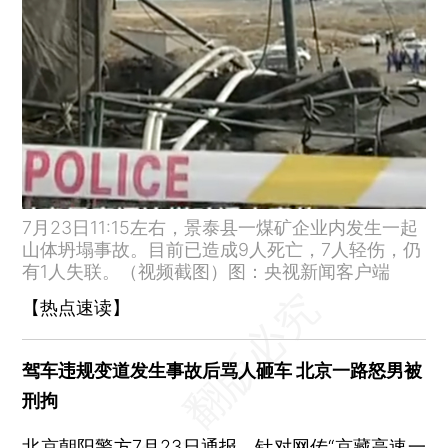
国务院联防联控：中国每一支疫苗来源可追，去向可查
国家卫健委：针对疫苗的大规模抗体检测 既无必要也不可行
唐山遵化警方通报打人事件：8名嫌疑人已到案，1人在抓捕
国家文物局：可利用文物建筑开办民宿、客栈、茶社等旅游休闲服务场所
4人死亡 重庆渝北区金石大道456号发生火灾
四川什邡多名儿童检测出腺病毒阳性
7月上海车牌拍卖：平均成交价91786元 中标率10.1%
7月23日11:15左右，景泰县一煤矿企业内发生一起
“拉姆被烧伤致死案”罪犯唐路被执行死刑
山体坍塌事故。目前已造成9人死亡，7人轻伤，仍
白宫医生：拜登新冠症状有所改善
有1人失联。（视频截图）图：央视新闻客户端
哈根达斯香草冰淇淋检出农药残留，北京多数商超门店下架
【热点速读】
高温导致西班牙、葡萄牙两国至少1700人死亡
7月22日各地疫情：甘肃42+329例、广西35+174例、广东23+9例、四川11+10例、安徽7+16例、重庆3+1例、江西2+4例、河南1+19例、云南1+9例
驾车违规变道发生事故后骂人砸车 北京一路怒男被
7月22日北京新增1例 社会面筛查发现
刑拘
7月22日上海新增新冠18例 社会面未发现感染者
北京朝阳警方7月23日通报，针对网传“京藏高速一