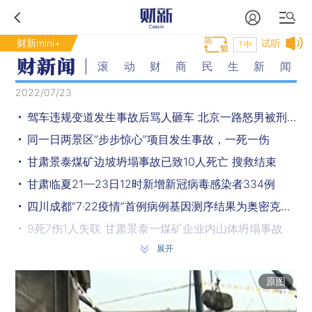
财新mini+
试听
T中
滚动财商民生新闻
2022/07/23
驾车违规变道发生事故后骂人砸车 北京一路怒男被刑拘
同一日两景区“步步惊心”项目发生事故，一死一伤
甘肃景泰煤矿边坡坍塌事故已致10人死亡 搜救结束
甘肃临夏21—23日12时新增新冠病毒感染者334例
四川成都“7·22疫情”首例病例基因测序结果为奥密克戎变异株
9死7伤1人失联 甘肃景泰一煤矿企业内山体坍塌事故
展开
国家卫健委：现职党和国家领导人都已完成新冠疫苗接种
解放军总医院王福生：接种新冠疫苗不会引起白血病和糖尿病
原图
国家卫健委：失能、半失能高龄老人也应积极接种疫苗