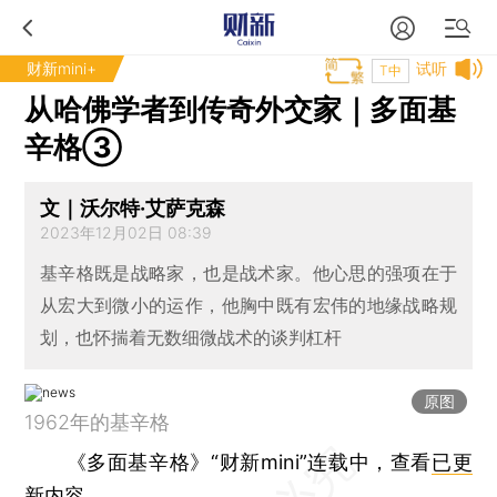
财新mini+
试听
T中
从哈佛学者到传奇外交家｜多面基
辛格③
文｜沃尔特·艾萨克森
2023年12月02日 08:39
基辛格既是战略家，也是战术家。他心思的强项在于
从宏大到微小的运作，他胸中既有宏伟的地缘战略规
划，也怀揣着无数细微战术的谈判杠杆
原图
1962年的基辛格
《多面基辛格》“财新mini”连载中，查看
已更
新内容