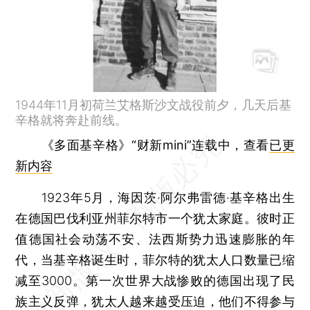
1944年11月初荷兰艾格斯沙文战役前夕，几天后基
辛格就将奔赴前线。
《多面基辛格》“财新mini”连载中，查看
已更
新内容
1923年5月，海因茨·阿尔弗雷德·基辛格出生
在德国巴伐利亚州菲尔特市一个犹太家庭。彼时正
值德国社会动荡不安、法西斯势力迅速膨胀的年
代，当基辛格诞生时，菲尔特的犹太人口数量已缩
减至3000。第一次世界大战惨败的德国出现了民
族主义反弹，犹太人越来越受压迫，他们不得参与