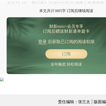
占比73.4%，而仅有3.7%的“00后”立遗嘱人将房产
本文共计3805字 订阅后继续阅读
财新mini+会员专享
订阅后赠送财新通单篇卡
登录
后获取已订阅的阅读权限
订阅
全年畅览 轻松阅读
责任编辑：张兰太 | 版面