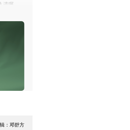
写入遗嘱。
编辑：邓舒方