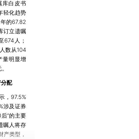
嘱库白皮书
年轻化趋势
的67.82
嘱库订立遗嘱
至674人；
人数从104
产量明显增
元。
产分配
97.5%
3%涉及证券
0后”的主要
立遗嘱人将存
财产类型，