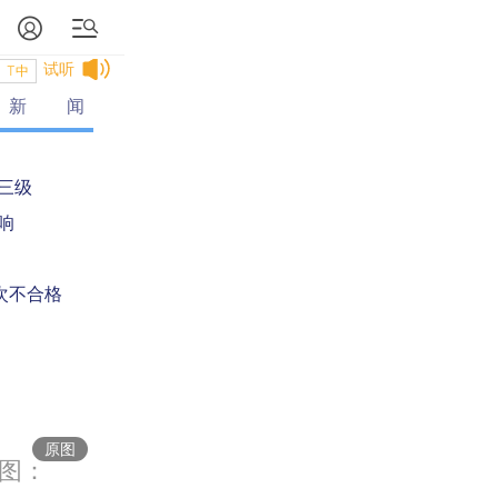
试听
T中
新闻
三级
响
次不合格
库容
原图
图：
中国新增2项世界遗产：巴丹吉林沙漠—沙山湖泊群、黄（渤）海候鸟栖息地（第二期）