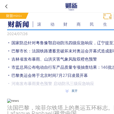
财新mini+
滚动财商民生
2024/07/26
国家防总针对粤鲁豫鄂启动防汛四级应急响应，辽宁提至
巴黎市长：法国铁路遭蓄意破坏未对奥运会开幕式造成影
吉林省发布暴雨、山洪灾害气象风险双橙色预警
市监总局公布电动自行车产品质量专项抽查结果：146批
巴黎奥运会将于北京时间7月27日凌晨开幕
河南发布暴雨黄色预警 启动防汛三级应急响应
展开
台风“格美”已致台湾地区7死785伤1失踪
海河流域多座水库预泄腾库，为台风“格美”到来留足防洪
法国巴黎，埃菲尔铁塔上的奥运五环标志。
Lafargue Raphael/视觉中国