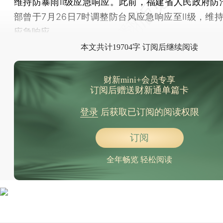
维持防暴雨Ⅱ级应急响应。此前，福建省人民政府防
汽车报废更新补贴标准提升 最高额度翻倍至2万元
部曾于7月26日7时调整防台风应急响应至Ⅱ级，维持
杭州拟放宽汽车限购 取消区域牌照申请限制
应急响应。
光伏全产业链亏损加剧 部分企业停工停产
本文共计19704字 订阅后继续阅读
上半年国内游戏市场收入恢复增长 游戏用户6.74亿人
富士康加码郑州 拟投10亿元建新事业部大楼等
财新mini+会员专享
纳指爆跌推动日元升值 套利交易逆转影响几何
订阅后赠送财新通单篇卡
登录
后获取已订阅的阅读权限
订阅
全年畅览 轻松阅读