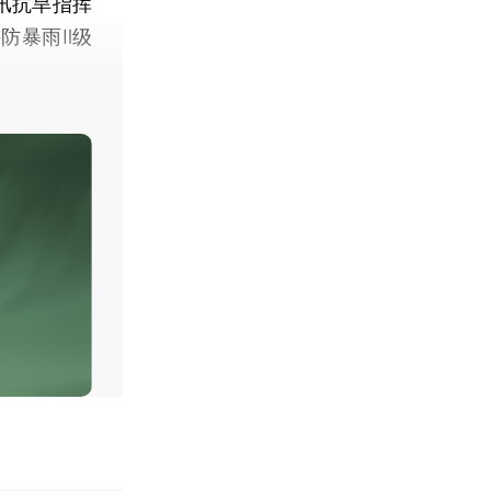
汛抗旱指挥
防暴雨Ⅱ级