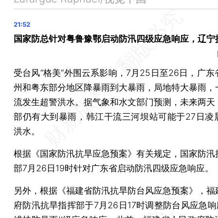
2024年上半年国内出游人次27.25亿 同比增长14.3%
中央财政紧急下达6600万元 支持6省份汛期水毁公路应
中学女教练连扇小球员9耳光，受处罚三年内不得当教练
国家防总针对粤鲁豫鄂启动防汛四级应急响应，辽宁
吉林临江遭遇强降雨，两公职人员在抗洪抢险救灾中失联
受台风“格美”外围云系影响，7月25日至26日，广
一副教授被曝七年前性骚扰学生，陕西师大通报：撤职，
州和粤东部分地区降暴雨到大暴雨，局地特大暴雨，
甘肃出现1961年以来最强区域性暴雨 7个市州超19万人
流发生超警洪水。据气象和水文部门预测，未来两天
台风橙色预警等三预警齐发，部分动车组列车停运
部仍有大到暴雨，韩江干流三河坝站可能于27日凌
中国游客在肯尼亚遭遇交通事故，3死3重伤
洪水。
教育部留学服务中心：对13所国外院校学历学位认证加强
根据《国家防汛抗旱应急预案》有关规定，国家防汛
巴西确认两例奥罗普切热致死病例，为全球首次发现
部7月26日19时针对广东省启动防汛四级应急响应。
晨读荐闻（国内、国际、市场消息35条）
另外，根据《福建省防汛抗旱防台风应急预案》，福
人民币兑美元盘中升值至7.21 日内涨幅创七个多月新高
府防汛抗旱指挥部于7月26日17时调整防台风应急响
河南多个乡镇拖欠雅生活物业费 政府代缴税务置换债务