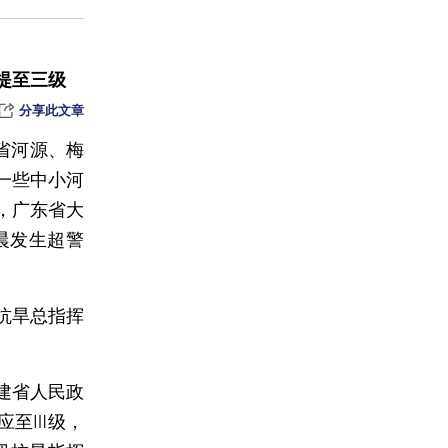
急抢通
提至三级
“两高一部”：以“工业园”等名义为跨境电诈提供场所、管控犯罪团伙的应认定为犯罪集团
分享此文章
东省河源、梅
解聘
一些中小河
受灾
，广东省大
晨发生超警
认证审查
抗旱总指挥
建省人民政
应至Ⅲ级，