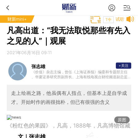
财新mini+
试听
T中
凡高出道：“我无法取悦那些有先入
之见的人”｜观展
2021年06月16日 09:11
+关注
张志雄
《价值》杂志主编，曾任《上海证券报》编委和专题部主任
、华夏证券研究所副所长、上海有线电视台财经频道副总监
、《财经时报》副总编等。著有“志雄走读”系列丛书，广受好
评。
走上绘画之路，他虽偶有人指点，但基本上是自学成
才。开始时作的画很拙朴，但已有很强的含义
原图
《粉红色的果园》，凡高，1888年，凡高博物馆藏
文｜张志雄