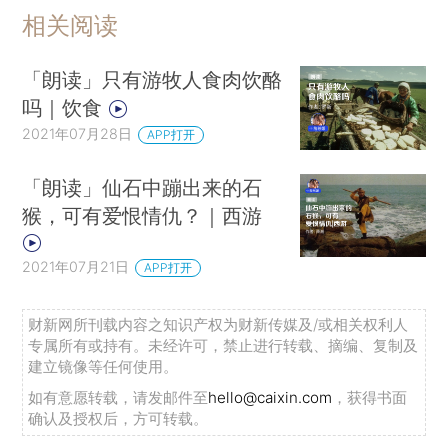
相关阅读
「朗读」只有游牧人食肉饮酪
吗｜饮食
2021年07月28日
APP打开
「朗读」仙石中蹦出来的石
猴，可有爱恨情仇？｜西游
2021年07月21日
APP打开
财新网所刊载内容之知识产权为财新传媒及/或相关权利人
专属所有或持有。未经许可，禁止进行转载、摘编、复制及
建立镜像等任何使用。
如有意愿转载，请发邮件至
hello@caixin.com
，获得书面
确认及授权后，方可转载。