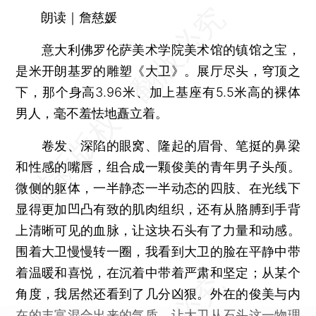
朗读｜詹慈媛
意大利佛罗伦萨美术学院美术馆的镇馆之宝，
是米开朗基罗的雕塑《大卫》。展厅尽头，穹顶之
下，那个身高3.96米、加上基座有5.5米高的裸体
男人，毫不羞怯地矗立着。
卷发、深陷的眼窝、隆起的眉骨、笔挺的鼻梁
和性感的嘴唇，组合成一颗俊美的青年男子头颅。
微侧的躯体，一半静态一半动态的四肢、在光线下
显得更加凹凸有致的肌肉组织，还有从胳膊到手背
上清晰可见的血脉，让这块石头有了力量和动感。
围着大卫慢慢转一圈，我看到大卫的脸在平静中带
着温暖和喜悦，在沉着中带着严肃和坚定；从某个
角度，我居然还看到了几分凶狠。外在的俊美与内
在的丰富混合出来的气质，让大卫从石头这一物理