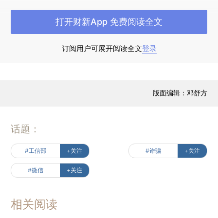
一、 腾讯为啥要屏蔽部分外部链接？
打开财新App 免费阅读全文
原因一、生态管理的需要
微信是一个用户体验很好的即时通讯软件，背
订阅用户可展开阅读全文
登录
后是腾讯对微信内生态做的管理，具体内容见 《微
信外部链接内容管理规范》 [iv] （以下简称“规
范“）。比如为了合规，微信屏蔽了部分涉黄、涉政
版面编辑：邓舒方
的内容；为了防止欺诈信息的传播，微信屏蔽了部
分境外诈骗网站；为了防止部分网站过于打扰用
话题：
户，微信屏蔽了部分诱导分享、下载、关注、违规
拼团，其他被屏蔽的链接内容还包括：H5游戏、欺
#工信部
+关注
#诈骗
+关注
诈内容、仿冒公众号网站、违法经营、谣言、骚扰
#微信
+关注
类信息、低俗、违法获取使用用户数据和信息，侵
害他人权利，宗教性捐献、有偿投票干扰正常使
相关阅读
用、其他违反法律法规的内容等。