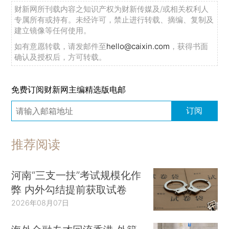
么？
财新网所刊载内容之知识产权为财新传媒及/或相关权利人
专属所有或持有。未经许可，禁止进行转载、摘编、复制及
原因三、控制被投资企业需要。
建立镜像等任何使用。
如有意愿转载，请发邮件至
hello@caixin.com
，获得书面
链接屏蔽还帮腾讯对被投资的企业保持很强的
确认及授权后，方可转载。
控制力。以中短视频为例，即便是被腾讯投资的快
手和b站，其短视频链接也无法直接在微信内播
免费订阅财新网主编精选版电邮
放，必须通过小程序才行，而抖音则干脆连小程序
都没有。小程序刚推出的时候，还允许小程序跳转
订阅
到App，但几个月前，腾讯通知 [v] 大家：不再提
供小程序打开App的技术服务。这么做对谁有利？
推荐阅读
当然是腾讯，因为流量都在微信里了，而且就短视
频而言，快手和b站再亲也不如腾讯自己的亲儿子
河南“三支一扶”考试规模化作
微视和视频号亲。如果解除链接屏蔽，腾讯对投资
弊 内外勾结提前获取试卷
企业的控制力会减弱不少。
2026年08月07日
二、腾讯屏蔽竞争对手网址链接为什么是违法的？