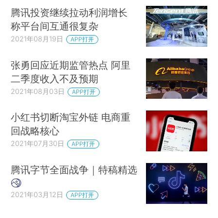
腾讯投资继续拉动利润增长
原因二、打击竞争对手需要。
称平台间互通很复杂
腾讯的高明之处在于，在为了维持微信内生态
2021年08月19日
APP打开
的正常屏蔽措施中加了私货，比如规范中的“与微信
张勇回应近期监管热点 阿里
或其服务平台相似功能服务类内容”就是打击竞争对
二季度收入不及预期
手用的，如果对于有威胁的竞争对手，规范中其他
2021年08月03日
APP打开
条款，比如诱导分享这些帽子，也可以给竞争对手
扣上。
小红书切断淘宝外链 电商重
回战略核心
而阿里、字节两大竞争对手首当其冲成了腾讯
2021年07月30日
屏蔽链接的对象，阿里旗下淘宝、天猫、支付宝、
APP打开
阿里来往，以及字节跳动旗下抖音、西瓜视频、火
腾讯字节全面战争｜特稿精选
山小视频、飞书等App的链接都已经被封杀。支付
宝、抖音这些几亿用户使用的App合规上做的不一
2021年03月12日
APP打开
定比腾讯差，腾讯屏蔽他们不是出于竞争还能是什