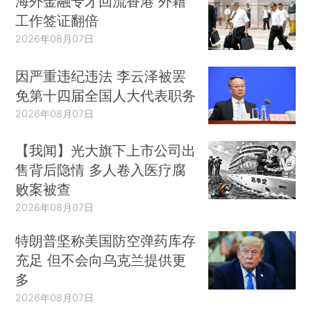
海外金融专才回流香港 外籍
工作签证翻倍
1、违反《反垄断法》
2026年08月07日
这方面的内容，笔者在《Facebook反垄断诉
因严重违纪违法 李云泽被罢
讼与腾讯屏蔽竞争对手法律风险》 [vi] 一文中有详
免第十四届全国人大代表职务
细的阐述。简略概况一下，腾讯屏蔽竞争对手时，
2026年08月07日
除了屏蔽开放平台接入，腾讯还在社交软件中屏蔽
竞争对手的网站链接。虽然普通平台不允许竞争对
【我闻】光大旗下上市公司出
手借开放平台接入蹭流量很正常，完全不违法，但
售背后隐情 多人卷入医疗腐
如果你是一个具有市场支配地位的平台，那么法律
败案被查
对你的要求就不一样了。各国的反垄断法都规定，
2026年08月07日
具有市场支配地位的经营者，不得滥用市场支配地
特朗普坚称美国防空弹药库存
位，排除、限制竞争，没有正当理由，不得拒绝与
充足 但不会向乌克兰提供更
交易相对人进行交易。而屏蔽链接就是拒绝交易，
多
是《反垄断法》禁止的垄断行为。
2026年08月07日