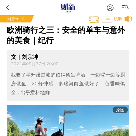
财新mini+
试听
T中
欧洲骑行之三：安全的单车与意外
的美食｜纪行
文｜刘宗坤
2022年09月27日 20:00
我要了半升没过滤的伯纳德生啤酒，一边喝一边等厨
房做鱼。20分钟后，多瑙河鲟鱼做好了，色香味俱
全，出乎意料地鲜
原图