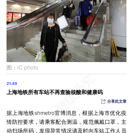
李兰娟：无症状感染不是病人
市场监管总局对哄抬连花清瘟药品价格进行核查处理
“九不得”！市场监管总局发布涉疫物资价格和竞争秩序提醒告诫书
11月CPI同比涨幅回落至1.6%，因受基数走高影响
全球首架C919大型客机今日交付，商业运营还需通过航线验证等流程
国务院联防联控机制：保持孕产妇、儿童急诊急救绿色通道畅通
北京12月8日新增新冠1185+1488例 其中社会面191例
图：IC photo
12月8日上海新增28+303例新冠
国务院联防联控：只有少部分新冠感染者需就医
防疫放开下如何防止医疗挤兑？上海部署分级诊疗体系扩充发热门诊
上海地铁所有车站不再查验核酸和健康码
“新冠肺炎”表述淡化 官方文件屡现“新冠病毒感染者”
分享此文章
秘鲁首位女总统就职 曾在财新曼谷主持会议上呼吁缩减非正规经济部门
据上海地铁shmetro官博消息，根据上海市优化疫
情防控要求，请乘客配合测温，规范佩戴口罩，主
动扫场所码，发现异常情况请及时向车站工作人员