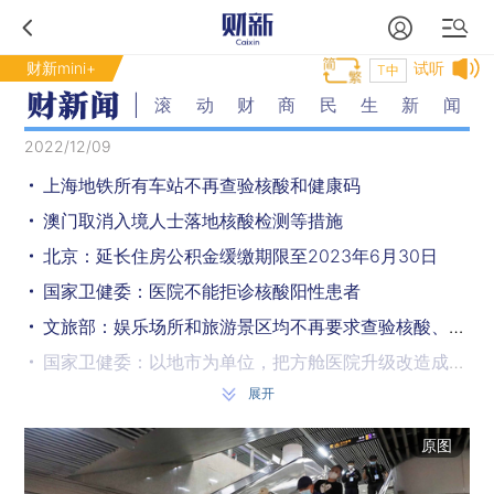
财新mini+
试听
T中
滚动财商民生新闻
2022/12/09
上海地铁所有车站不再查验核酸和健康码
澳门取消入境人士落地核酸检测等措施
北京：延长住房公积金缓缴期限至2023年6月30日
国家卫健委：医院不能拒诊核酸阳性患者
文旅部：娱乐场所和旅游景区均不再要求查验核酸、健康码
国家卫健委：以地市为单位，把方舱医院升级改造成亚定点医院
展开
国铁集团：12306网站售票量持续增加，铁路客流呈明显回升态势
微软690亿美元收购动视暴雪受阻
原图
钟南山：99%感染者可在7-10天完全恢复